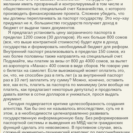
желании иметь прозрачный и контролируемый в том числе и
общественностью специальный счет Казначейства, с которого
производить финансирование проекта. Сложнее убедить, что
мы должны переплачивать за паспорт государству. Это ноу–хау
придумал не я, большинство государств получает доход в
бюджет от выдачи таких документов.
Я предлагал установить цену заграничного паспорта в
пределах 1200 сомов (30 долларов). Из них больше 800 сомов
(все, что выше контрактной стоимости) будет идти в доход
государства и формировать необходимый бюджет для реформ.
Внутренний паспорт реализовывать в пределах 150 сомов, из
них более половины также направлять на специальный счет.
Подумайте, мы платим за визы от 800 до 4000 сомов, за вылет
из аэропорта «Манас» 400 сомов в виде сборов. Не говорю уже
о билетах на самолет. Если выезжающий может оплатить это,
он, что, не способен раз в пять лет (а за внутренний паспорт
раз в 10 лет) заплатить эту сумму? Можно, конечно, оставить
все, как есть, платить за паспорта по минимуму (или вообще не
платить, как предлагают некоторые депутаты) и продолжать
давать взятки в сотни долларов и унижаться, прося выдать
документ.
Сегодня подвергается критике целесообразность создания
агентства. Как бы оно ни называлось впоследствии, суть не в
этом, а в необходимости целенаправленно развивать
государственную информационную базу. Без реформирования
паспортной системы и выведения из МВД части гражданских
функций сделать это невозможно. В противном случае, весь
сложный инженерно–технический комплекс по персонификации