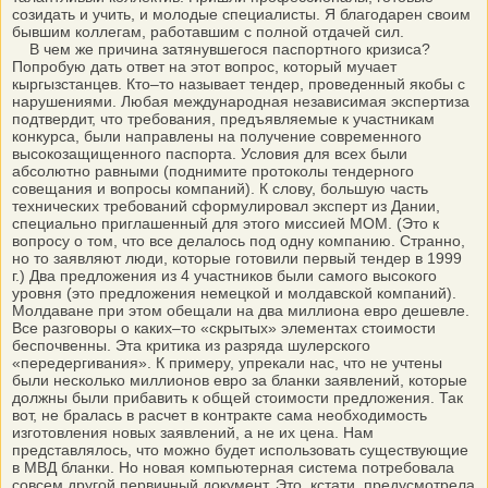
созидать и учить, и молодые специалисты. Я благодарен своим
бывшим коллегам, работавшим с полной отдачей сил.
В чем же причина затянувшегося паспортного кризиса?
Попробую дать ответ на этот вопрос, который мучает
кыргызстанцев. Кто–то называет тендер, проведенный якобы с
нарушениями. Любая международная независимая экспертиза
подтвердит, что требования, предъявляемые к участникам
конкурса, были направлены на получение современного
высокозащищенного паспорта. Условия для всех были
абсолютно равными (поднимите протоколы тендерного
совещания и вопросы компаний). К слову, большую часть
технических требований сформулировал эксперт из Дании,
специально приглашенный для этого миссией МОМ. (Это к
вопросу о том, что все делалось под одну компанию. Странно,
но то заявляют люди, которые готовили первый тендер в 1999
г.) Два предложения из 4 участников были самого высокого
уровня (это предложения немецкой и молдавской компаний).
Молдаване при этом обещали на два миллиона евро дешевле.
Все разговоры о каких–то «скрытых» элементах стоимости
беспочвенны. Эта критика из разряда шулерского
«передергивания». К примеру, упрекали нас, что не учтены
были несколько миллионов евро за бланки заявлений, которые
должны были прибавить к общей стоимости предложения. Так
вот, не бралась в расчет в контракте сама необходимость
изготовления новых заявлений, а не их цена. Нам
представлялось, что можно будет использовать существующие
в МВД бланки. Но новая компьютерная система потребовала
совсем другой первичный документ. Это, кстати, предусмотрела