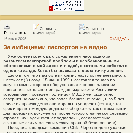
Оставить
Посмотреть
Распечатать
комментарий
комментарии
16 июля 2005
СКАНДАЛЫ
За амбициями паспортов не видно
Уже более полугода с сожалением наблюдаю за
развитием паспортной проблемы и необоснованными
обвинениями в мой адрес и людей, с которыми работал в
одной команде. Хотел бы высказать свою точку зрения.
Дело в том, что паспортный кризис наступил не внезапно, а
шесть лет (!) назад. 15 июня 1999 г. состоялся тендер по
закупке компьютерного оборудования и персонализации
национальных паспортов граждан Кыргызской Республики,
который был проведен под эгидой МВД. Уже тогда было
совершенно очевидно, что запас бланков не вечен, и за 5 лет
после их производства они морально устареют (кстати, этот
срок и принят международным сообществом как оптимальный
для проездных документов, после которого начинают серьезно
страдать их надежность от подделок и, следовательно,
связанные с этим аспекты международной безопасности).
Победила канадская компания CBN. Через неделю уже был
подписан контракт. Надо сказать, что случайных компаний в