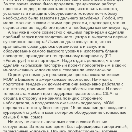
За это время нужно было проделать грандиозную работу:
провести тендер, подписать контракт, изготовить паспорта,
установить и наладить оборудование, которое по–любому
необходимо было завезти из дальнего зарубежья. Любой, кто
мало–мальски знаком с этими процессами, подтвердит, что на
осуществление подобного проекта необходим как минимум год.
А мы уже в июле совместно с нашими партнерами сделали
пробный запуск производственного центра и выпустили первые
сувенирные паспорта! Львиная доля заслуг того, что за
кратчайшие сроки удалось организовать и запустить
оборудование самого высокого уровня и изготовить бланки
паспортов, принадлежит генеральному подрядчику (ГП
«Регистру») и его партнерам. Надо отдать должное, что они
сделали кыргызский паспортный проект приоритетным в своих
многотысячных коллективах и совершили невозможное.
Огромную помощь в реализации проекта оказали миссия
МОМ в Бишкеке и американское посольство. Начиная с
подготовки тендерных документов они ежедневно работали с
агентством, принимая все наши проблемы как свои. И после
тендера эта миссия при поддержке правительства США не
отошла в сторону и не заняла позицию стороннего
наблюдателя, а продолжила оказывать поддержку. МОМ
передала агентству безвозмездно 15 автомашин для создания
курьерской службы и компьютерное оборудование стоимостью
свыше 8 млн. сомов!
Не могу не сказать несколько слов о своих бывших
сотрудниках. За короткое время был сформирован энергичный,
талантливый коллектив. Пришли профессионалы, готовые