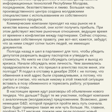
информационных технологий Республики Молдова,
посредником, безответственно и лживо. Большая часть
производственного центра создана молдавскими
специалистами с использованием их собственного
программного продукта.
Коммерческие компании приходят на наш рынок не в
качестве манны небесной, они хотят получить прибыль. При
этом действуют жесткие рыночные отношения, ведущие время
от времени к конфликтам между партнерами. Сейчас стороны,
доказывая собственную правоту, уже вот–вот, кажется, забудут,
что за ними следят сотни тысяч людей, не имеющих
документов.
Полгода назад я шел в парламент для того, чтобы убедить
депутатов разрешить выдачу паспортов и утвердить их
стоимость. Но никто не стал обсуждать ситуацию и выход из
кризиса. Начали обсуждать мою личность. Чем занимались
правдоискатели и те, кто пришел в агентство после меня, эти
полгода? Я подал в отставку в декабре 2004 г. не потому, что
обвинения в мой адрес были справедливыми, а потому, что
считал и считаю, что нельзя никому в этой тяжелой ситуации
вставать в позу обиженного и тормозить работу, устраивая
дебаты и споры.
В настоящее время идут разговоры об объявлении нового
тендера. Что дальше? Будут те же участники, победит компания
с аналогичным (молдавскому) предложением. Возможно, даже
немецкая G&D, которой придется пройти весь путь сначала.
Цена будет примерно такая же или чуть больше. Но, главное,
пройдет 9–12 месяцев, прежде чем люди получат новый