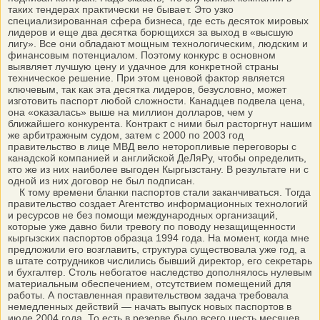
таких тендерах практически не бывает. Это узко
специализированная сфера бизнеса, где есть десяток мировых
лидеров и еще два десятка борющихся за выход в «высшую
лигу». Все они обладают мощным технологическим, людским и
финансовым потенциалом. Поэтому конкурс в основном
выявляет лучшую цену и удачное для конкретной страны
техническое решение. При этом ценовой фактор является
ключевым, так как эта десятка лидеров, безусловно, может
изготовить паспорт любой сложности. Канадцев подвела цена,
она «оказалась» выше на миллион долларов, чем у
ближайшего конкурента. Контракт с ними был расторгнут нашим
же арбитражным судом, затем с 2000 по 2003 год
правительство в лице МВД вело неторопливые переговоры с
канадской компанией и английской ДеЛяРу, чтобы определить,
кто же из них наиболее выгоден Кыргызстану. В результате ни с
одной из них договор не был подписан.
К тому времени бланки паспортов стали заканчиваться. Тогда
правительство создает Агентство информационных технологий
и ресурсов не без помощи международных организаций,
которые уже давно били тревогу по поводу незащищенности
кыргызских паспортов образца 1994 года. На момент, когда мне
предложили его возглавить, структура существовала уже год, а
в штате сотрудников числились бывший директор, его секретарь
и бухгалтер. Столь небогатое наследство дополнялось нулевым
материальным обеспечением, отсутствием помещений для
работы. А поставленная правительством задача требовала
немедленных действий — начать выпуск новых паспортов в
июле 2004 года. То есть в резерве было всего шесть месяцев.