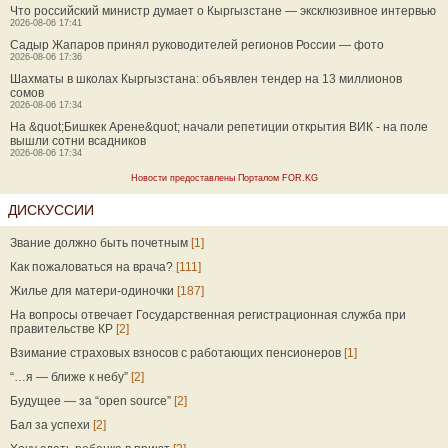
Что российский министр думает о Кыргызстане — эксклюзивное интервью
2026-08-06 17:41
Садыр Жапаров принял руководителей регионов России — фото
2026-08-06 17:36
Шахматы в школах Кыргызстана: объявлен тендер на 13 миллионов
сомов
2026-08-06 17:34
На &quot;Бишкек Арене&quot; начали репетиции открытия ВИК - на поле
вышли сотни всадников
2026-08-06 17:34
Новости предоставлены Порталом FOR.KG
ДИСКУССИИ
Звание должно быть почетным
[1]
Как пожаловаться на врача?
[111]
Жилье для матери-одиночки
[187]
На вопросы отвечает Государственная регистрационная служба при
правительстве КР
[2]
Взимание страховых взносов с работающих пенсионеров
[1]
“…я — ближе к небу”
[2]
Будущее — за “open source”
[2]
Бал за успехи
[2]