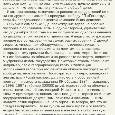
немецкая компания, но она тоже указала отдельно цену за эти
заявления, которую мы не учитывали в общей цене.
Итак, при полном техническом равенстве предложений ни я,
ни кто другой не смогли бы присудить победу ГП «Регистру»,
если бы предложение немецкой компании было дешевле.
Ошибка в символике? Да, расхождение герба на обложке
паспорта с оригиналом есть. С одной стороны, удивительно,
что до декабря 2004 года мы не получили ни одного замечания
по дизайну, в том числе и от депутатов. А ведь с июля документ
прошел все согласования на самых разных уровнях. С другой
стороны, «внезапно» обнаруженная неточность никак не
повлияла и не могла повлиять на легитимность паспорта,
который к тому времени был признан во всем мире. Что и как
мы изображаем на обложке и на развороте паспорта, является
внутренним делом государства. Некоторые страны помещают,
например, свою географическую карту. Стилизация
изображения герба при его печати на обложке паспорта — это
вообще частное явление. Посмотрите, к примеру, ирландский
или австралийский паспорт. Да у нас есть и собственный
пример — паспорта гражданина КР образца 1994 г., выданные
с 1995–1997 гг. (более 300000 штук), имеют герб на обложке с
очень значительной стилизацией. И ничего, как–то живем с
этим. А приглядитесь повнимательнее, для интереса ко многим
государственным документам, печатям и штампам — и вы
найдете сотни вариаций нашего герба. Не говорю, что это не
следует исправлять. Но не губить же весь тираж и оставлять
людей без возможности выезжать и въезжать в собственную
страну. Я приношу искренние извинения всем, кто чувствует