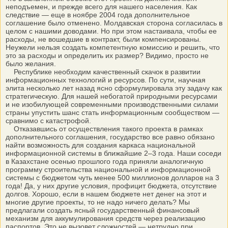
неподъемен, и прежде всего для нашего населения. Как
следствие — еще в ноябре 2004 года дополнительное
соглашение было отменено. Молдавская сторона согласилась в
целом с нашими доводами. Но при этом настаивала, чтобы ее
расходы, не вошедшие в контракт, были компенсированы.
Неужели нельзя создать компетентную комиссию и решить, что
это за расходы и определить их размер? Видимо, просто не
было желания.
Республике необходим качественный скачок в развитии
информационных технологий и ресурсов. По сути, научная
элита несколько лет назад ясно сформулировала эту задачу как
стратегическую. Для нашей небогатой природными ресурсами
и не изобилующей современными производственными силами
страны упустить шанс стать информационным сообществом —
сравнимо с катастрофой.
Отказавшись от осуществления такого проекта в рамках
дополнительного соглашения, государство все равно обязано
найти возможность для создания каркаса национальной
информационной системы в ближайшие 2–3 года. Наши соседи
в Казахстане осенью прошлого года приняли аналогичную
программу строительства национальной и информационной
системы с бюджетом чуть менее 500 миллионов долларов на 3
года! Да, у них другие условия, профицит бюджета, отсутствие
долгов. Хорошо, если в нашем бюджете нет денег на этот и
многие другие проекты, то не надо ничего делать? Мы
предлагали создать ясный государственный финансовый
механизм для аккумулирования средств через реализацию
паспортов. Это не вызовет сложностей — нетрудно при