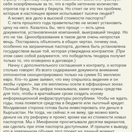
себя оскорбленным за то, что в гербе неточное количество
отрогов гор и перьев у беркута. Но стоит ли это тех проблем,
которые в настоящее время испытывают тысячи людей?
А может, все дело в высокой стоимости паспорта?
С лета прошлого года правительство не может установить
цену на него. Казалось бы, чего проще — есть цена
документов, установленная компанией, выигравшей тендер. Но
это не так. Ценообразование в таком деле очень непростая
вещь. Постараюсь объяснить в общих чертах, почему она,
особенно на заграничные паспорта, должна быть установлена
государством выше той, которая утверждена контрактом. (При
этом само собой разумеется, что победитель тендера получит
только то, что оговорено в договоре.)
Начну с дополнительного соглашения к контракту, о котором
столько говорят. Из всего содержания документа внимание
оппонентов сконцентрировано только на сумме 51 миллион
евро. Кто–то даже заявил, что ему открылось видение и он
якобы «узрел», как эти миллионы осели в оффшорных зонах.
Полный бред. Эта цифра показывала, какие нужны средства
для того, чтобы в кратчайшие сроки создать основу
информационной инфраструктуры республики. Чтобы не ждать
годы, пока появятся средства в бюджете или льготный кредит.
Молдавская сторона готова была инвестировать эти деньги в
Кыргызстан. Ни тогда, ни сейчас я не вижу, где можно взять
деньги на эту реформу и проект, кроме как из стоимости новых
паспортов. Мы с Минфином просчитывали десятки вариантов,
как сделать при этом паспорта доступными. И пришли к выводу,
что в заявленном объеме этот проект на данный момент