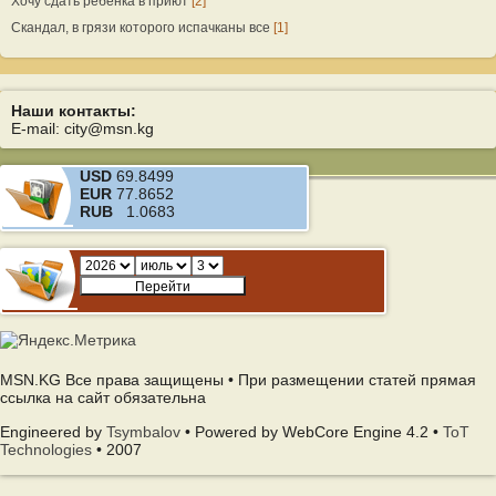
Хочу сдать ребенка в приют
[2]
Скандал, в грязи которого испачканы все
[1]
Наши контакты:
E-mail: city@msn.kg
USD
69.8499
EUR
77.8652
RUB
1.0683
MSN.KG Все права защищены • При размещении статей прямая
ссылка на сайт обязательна
Engineered by
Tsymbalov
• Powered by WebCore Engine 4.2 •
ToT
Technologies
• 2007