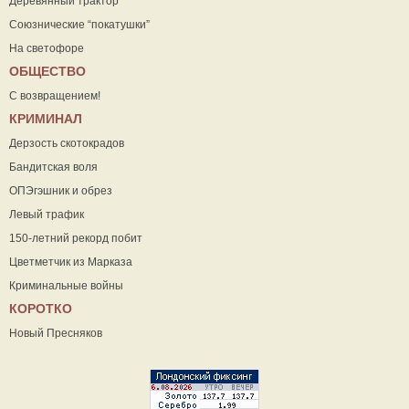
Деревянный трактор
Союзнические “покатушки”
На светофоре
ОБЩЕСТВО
С возвращением!
КРИМИНАЛ
Дерзость скотокрадов
Бандитская воля
ОПЭгэшник и обрез
Левый трафик
150-летний рекорд побит
Цветметчик из Марказа
Криминальные войны
КОРОТКО
Новый Пресняков