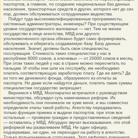
паспортов, а главное, по созданию национальных баз данных
населения, транспортных средств и других, которого нет до сих
пор, должен обслуживаться сотрудниками ведомства.
Пойдут туда высококвалифицированные программисты,
системные администраторы, инженеры? При существующем
уровне государственного жалованья — нет. Тем не менее
государство в лице агентства, МВД или другого
уполномоченного органа обязано будет само формировать,
обслуживать и оберегать создаваемую базу. Базу данных
населения. Значит, должны быть свои специалисты,
госслужащие. Стоимость таких специалистов у нас в
республике 8000 сомов, а ключевых — от 20000 сомов в месяц.
При этом таких людей у нас в стране можно пересчитать по
пальцам. И чтобы они шли на госслужбу, им необходимо
платить соответствующую заработную плату. Где ее взять? Да
из того же денежного фонда, образуемого из оплаты за
паспорта. Но даже если найдутся деньги, платить такие суммы
специалистам государство запрещает.
Вернемся к МВД. Многократно встречался с руководством
министерства, обсуждал суть намечаемых реформ. Их
необходимость они понимали не хуже меня, и мы совместно
определили этапы такой работы. Агентству передавались
только функции приема и выдачи паспортов, при этом все
остальные — проверки граждан и предоставляемых сведений
— оставались у МВД. Абсурдно звучат высказывания, что этой
реформой мы разваливаем МВД. Ни один офицер,
подчеркиваю, ни один, не переходил на работу в агентство.
Только вольнонаемные сотрудники. Зато реформа покончила