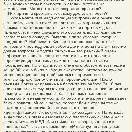
бы с мздоимством в паспортных столах, в этом я не
сомневаюсь. Может, это так раздражает критиков?
Или причина кроется в том, кому достался проект?
Любое новое имя на узкоспециализированном рынке, где
есть небольшое количество признанных мировых лидеров,
вызывает настороженность. Так и в «паспортном» деле.
Признаюсь, и меня смущало это обстоятельство: новичок —
всегда темная лошадка. Выполнит ли те условия, которые
предложил? Мой визит в Кишинев в процессе подготовки
контракта и последующая работа дали ответы на эти и многие
другие вопросы. Молдова сегодня — это реальный лидер
реформирования паспортной системы и изготовления
персонифицированных документов на постсоветском
пространстве. По счастливому стечению обстоятельств, еще в
конце 80–х она была выбрана в качестве «эксперимента» по
модернизации паспортной системы и применению
компьютерных технологий при персонификации. После
распада Союза молдаване не бросили эту работу. За 10 лет
они создали систему, включающую и центр по персонификации
паспортов, и национальные базы данных населения,
транспорта и недвижимости. Их работа впечатляет и вызывает
белую зависть. Многие западноевропейские страны только
подходят к аналогичной системе изготовления
идентификационных документов и их баз данных. Не только я
видел своими глазами молдавскую паспортную систему, но и
специалисты из МВД. Или сейчас они говорят, что это им
приснилось? Называть компанию «Регистру», являющуюся
государственным предприятием в составе департамента