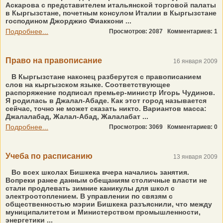
Аскарова с представителем итальянской торговой палаты
в Кыргызстане, почетным консулом Италии в Кыргызстане
господином Джорджио Фиаккони ...
Подробнее...
Просмотров: 2087
Комментариев: 1
Право на правописание
16 января 2009
В Кыргызстане наконец разберутся с правописанием
слов на кыргызском языке. Соответствующее
распоряжение подписал премьер-министр Игорь Чудинов.
Я родилась в Джалал-Абаде. Как этот город называется
сейчас, точно не может сказать никто. Вариантов масса:
Джалалабад, Жалал-Абад, Жалалабат ...
Подробнее...
Просмотров: 3069
Комментариев: 0
Учеба по расписанию
13 января 2009
Во всех школах Бишкека вчера начались занятия.
Вопреки ранее данным обещаниям столичные власти не
стали продлевать зимние каникулы для школ с
электроотоплением. В управлении по связям с
общественностью мэрии Бишкека разъяснили, что между
муниципалитетом и Министерством промышленности,
энергетики ...