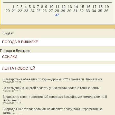
1
2
3
4
5
6
7
8
9
10
11
12
13
14
15
16
17
18
19
20
21
22
23
24
25
26
27
28
29
30
31
32
33
34
35
36
37
English
ПОГОДА В БИШКЕКЕ
Погода в Бишкеке
ССЫЛКИ
ЛЕНТА НОВОСТЕЙ
В Татарстане объявлен траур — дроны ВСУ атаковали Нижнекамск
2026-08-10 12:27
За пять дней в Ошской области уничтожили более 2 тонн конопли
2026-08-10 12:18
В Караколе строят спортивный городок с бассейном и комплексом на 5
тысяч мест
2026-08-10 12:15
В городе Ош автовладельцам начисляют плату, пока штрафстоянка
закрыта