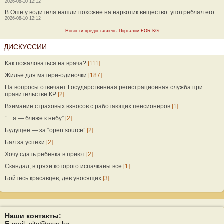
2026-08-10 12:12
В Оше у водителя нашли похожее на наркотик вещество: употреблял его
2026-08-10 12:12
Новости предоставлены Порталом FOR.KG
ДИСКУССИИ
Как пожаловаться на врача?
[111]
Жилье для матери-одиночки
[187]
На вопросы отвечает Государственная регистрационная служба при
правительстве КР
[2]
Взимание страховых взносов с работающих пенсионеров
[1]
“…я — ближе к небу”
[2]
Будущее — за “open source”
[2]
Бал за успехи
[2]
Хочу сдать ребенка в приют
[2]
Скандал, в грязи которого испачканы все
[1]
Бойтесь красавцев, дев уносящих
[3]
Наши контакты: