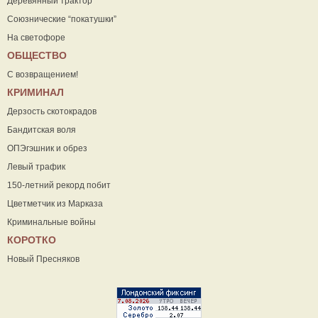
Деревянный трактор
Союзнические “покатушки”
На светофоре
ОБЩЕСТВО
С возвращением!
КРИМИНАЛ
Дерзость скотокрадов
Бандитская воля
ОПЭгэшник и обрез
Левый трафик
150-летний рекорд побит
Цветметчик из Марказа
Криминальные войны
КОРОТКО
Новый Пресняков