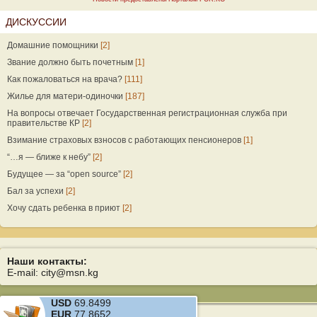
ДИСКУССИИ
Домашние помощники
[2]
Звание должно быть почетным
[1]
Как пожаловаться на врача?
[111]
Жилье для матери-одиночки
[187]
На вопросы отвечает Государственная регистрационная служба при
правительстве КР
[2]
Взимание страховых взносов с работающих пенсионеров
[1]
“…я — ближе к небу”
[2]
Будущее — за “open source”
[2]
Бал за успехи
[2]
Хочу сдать ребенка в приют
[2]
Наши контакты:
E-mail: city@msn.kg
USD
69.8499
EUR
77.8652