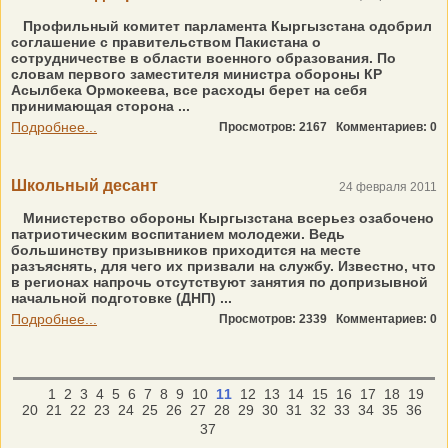
Профильный комитет парламента Кыргызстана одобрил
соглашение с правительством Пакистана о
сотрудничестве в области военного образования. По
словам первого заместителя министра обороны КР
Асылбека Ормокеева, все расходы берет на себя
принимающая сторона ...
Подробнее...
Просмотров: 2167
Комментариев: 0
Школьный десант
24 февраля 2011
Министерство обороны Кыргызстана всерьез озабочено
патриотическим воспитанием молодежи. Ведь
большинству призывников приходится на месте
разъяснять, для чего их призвали на службу. Известно, что
в регионах напрочь отсутствуют занятия по допризывной
начальной подготовке (ДНП) ...
Подробнее...
Просмотров: 2339
Комментариев: 0
1
2
3
4
5
6
7
8
9
10
11
12
13
14
15
16
17
18
19
20
21
22
23
24
25
26
27
28
29
30
31
32
33
34
35
36
37