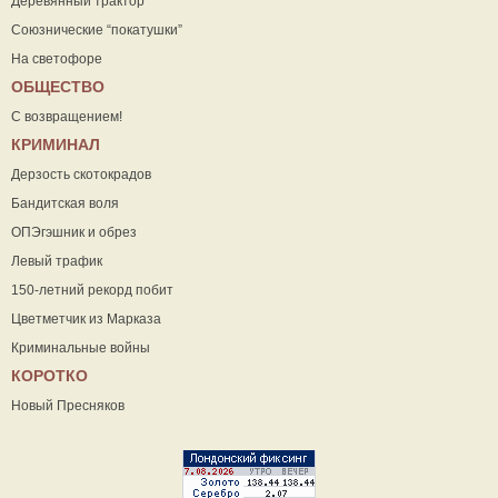
Деревянный трактор
Союзнические “покатушки”
На светофоре
ОБЩЕСТВО
С возвращением!
КРИМИНАЛ
Дерзость скотокрадов
Бандитская воля
ОПЭгэшник и обрез
Левый трафик
150-летний рекорд побит
Цветметчик из Марказа
Криминальные войны
КОРОТКО
Новый Пресняков