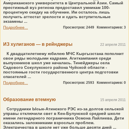
Американского университета в Центральной Азии. Самый
престижный вуз региона предоставил умникам 100-
процентную скидку на обучение. Им осталось лишь
получить аттестат зрелости и сдать вступительные
экзамены ...
Подробнее...
Просмотров: 2449
Комментариев: 3
ИЗ хулиганов — в рейнджеры
22 апреля 2011
К двадцатилетнему юбилею МЧС Кыргызстана пополнит
свои ряды молодыми кадрами. Агиткампания среди
выпускников школ уже началась. Тинейджеры села
Садового Сокулукского района Чуйской области -
постоянные гости государственного центра подготовки
спасателей ...
Подробнее...
Просмотров: 2593
Комментариев: 0
Образование втемную
15 апреля 2011
Сотрудники Ысык-Атинского РЭС из-за долгов сельской
управы отключили свет в Кен-Булунской средней школе
имени легендарного пограничника Осмона Лайлиева. Дети
оказались заложниками взрослых проблем.
Электричества в школе нет уже больше десяти дней ...