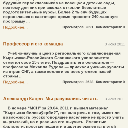
будущих первоклассников не посещали детские сады,
поэтому для них при школах открыли бесплатные
подготовительные курсы. Более 2 тысяч будущих
первоклашек в настоящее время проходят 240-часовую
программу ...
Подробнее...
Просмотров: 2891
Комментариев: 0
Профессор и его команда
3 июня 2011
Учебно-научный центр регионального славяноведения
Кыргызско-Российского Славянского университета
отметил свое 15-летие. Поздравить его основателя —
профессора Михаила Рудова — приехали ученые-русисты
из стран СНГ, а также коллеги со всех уголков нашей
страны ...
Подробнее...
Просмотров: 2628
Комментариев: 0
Александр Кацев: Мы разучились читать
3 июня 2011
В номере “МСН” за 29.04. 2011 г. вышел материал
“Кыргызча билесиўерби?”, где шла речь о том, имеет ли
возможность русскоговорящее население не просто учить
кыргызский, но и реально его выучить. Именитые
филологи, простые педагоги и другие эксперты в этой