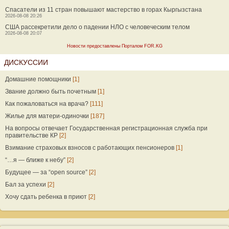
Спасатели из 11 стран повышают мастерство в горах Кыргызстана
2026-08-08 20:26
США рассекретили дело о падении НЛО с человеческим телом
2026-08-08 20:07
Новости предоставлены Порталом FOR.KG
ДИСКУССИИ
Домашние помощники
[1]
Звание должно быть почетным
[1]
Как пожаловаться на врача?
[111]
Жилье для матери-одиночки
[187]
На вопросы отвечает Государственная регистрационная служба при
правительстве КР
[2]
Взимание страховых взносов с работающих пенсионеров
[1]
“…я — ближе к небу”
[2]
Будущее — за “open source”
[2]
Бал за успехи
[2]
Хочу сдать ребенка в приют
[2]