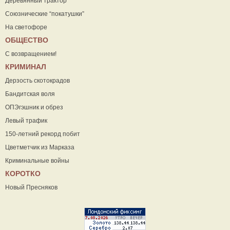
Деревянный трактор
Союзнические “покатушки”
На светофоре
ОБЩЕСТВО
С возвращением!
КРИМИНАЛ
Дерзость скотокрадов
Бандитская воля
ОПЭгэшник и обрез
Левый трафик
150-летний рекорд побит
Цветметчик из Марказа
Криминальные войны
КОРОТКО
Новый Пресняков