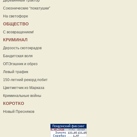
Деревянный трактор
Союзнические “покатушки”
На светофоре
ОБЩЕСТВО
С возвращением!
КРИМИНАЛ
Дерзость скотокрадов
Бандитская воля
ОПЭгэшник и обрез
Левый трафик
150-летний рекорд побит
Цветметчик из Марказа
Криминальные войны
КОРОТКО
Новый Пресняков