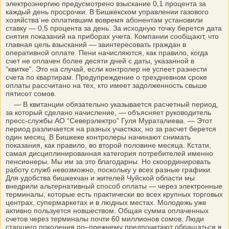
электроэнергию предусмотрено взыскание 0,1 процента за
каждый день просрочки. В Бишкекском управлении газового
хозяйства не оплатившим вовремя абонентам установили
ставку — 0,5 процента за день. За исходную точку берется дата
снятия показаний на приборах учета. Компании сообщают, что
главная цель взысканий — заинтересовать граждан в
оперативной оплате. Пени начисляются, как правило, когда
счет не оплачен более десяти дней с даты, указанной в
“квитке”. Это на случай, если контролер не успеет разнести
счета по квартирам. Предупреждение о трехдневном сроке
оплаты рассчитано на тех, кто имеет задолженность свыше
пятисот сомов.
— В квитанции обязательно указывается расчетный период,
за который сделано начисление, — объясняет руководитель
пресс-службы АО “Север­электро” Гуля Мураталиева. — Этот
период различается на разных участках, но за расчет берется
один месяц. В Бишкеке контролеры начинают снимать
показания, как правило, во второй половине месяца. Кстати,
самая дисциплинированная категория потребителей именно
пенсионеры. Мы им за это благодарны. Но скоординировать
работу служб невозможно, поскольку у всех разные графики.
Для удобства бишкекчан и жителей Чуйской области мы
внедрили альтернативный способ оплаты — через электронные
терминалы, которые есть практически во всех крупных торговых
центрах, супермаркетах и в людных местах. Молодежь уже
активно пользуется новшеством. Общая сумма оплаченных
счетов через терминалы почти 60 миллионов сомов. Люди
старшего поколения по–прежнему предпочитают обращаться в