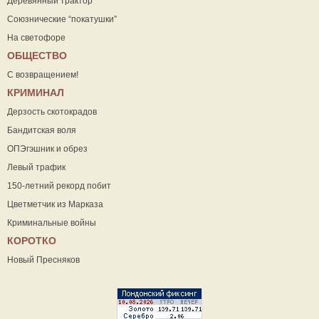
Деревянный трактор
Союзнические “покатушки”
На светофоре
ОБЩЕСТВО
С возвращением!
КРИМИНАЛ
Дерзость скотокрадов
Бандитская воля
ОПЭгэшник и обрез
Левый трафик
150-летний рекорд побит
Цветметчик из Марказа
Криминальные войны
КОРОТКО
Новый Пресняков