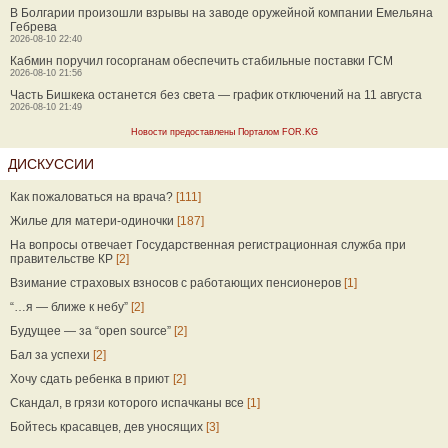
В Болгарии произошли взрывы на заводе оружейной компании Емельяна
Гебрева
2026-08-10 22:40
Кабмин поручил госорганам обеспечить стабильные поставки ГСМ
2026-08-10 21:56
Часть Бишкека останется без света — график отключений на 11 августа
2026-08-10 21:49
Новости предоставлены Порталом FOR.KG
ДИСКУССИИ
Как пожаловаться на врача?
[111]
Жилье для матери-одиночки
[187]
На вопросы отвечает Государственная регистрационная служба при
правительстве КР
[2]
Взимание страховых взносов с работающих пенсионеров
[1]
“…я — ближе к небу”
[2]
Будущее — за “open source”
[2]
Бал за успехи
[2]
Хочу сдать ребенка в приют
[2]
Скандал, в грязи которого испачканы все
[1]
Бойтесь красавцев, дев уносящих
[3]