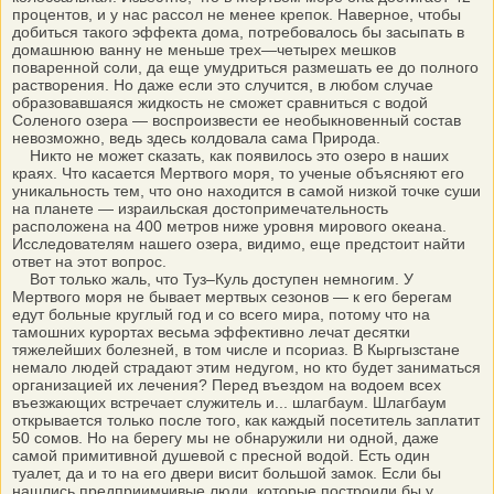
процентов, и у нас рассол не менее крепок. Наверное, чтобы
добиться такого эффекта дома, потребовалось бы засыпать в
домашнюю ванну не меньше трех—четырех мешков
поваренной соли, да еще умудриться размешать ее до полного
растворения. Но даже если это случится, в любом случае
образовавшаяся жидкость не сможет сравниться с водой
Соленого озера — воспроизвести ее необыкновенный состав
невозможно, ведь здесь колдовала сама Природа.
Никто не может сказать, как появилось это озеро в наших
краях. Что касается Мертвого моря, то ученые объясняют его
уникальность тем, что оно находится в самой низкой точке суши
на планете — израильская достопримечательность
расположена на 400 метров ниже уровня мирового океана.
Исследователям нашего озера, видимо, еще предстоит найти
ответ на этот вопрос.
Вот только жаль, что Туз–Куль доступен немногим. У
Мертвого моря не бывает мертвых сезонов — к его берегам
едут больные круглый год и со всего мира, потому что на
тамошних курортах весьма эффективно лечат десятки
тяжелейших болезней, в том числе и псориаз. В Кыргызстане
немало людей страдают этим недугом, но кто будет заниматься
организацией их лечения? Перед въездом на водоем всех
въезжающих встречает служитель и... шлагбаум. Шлагбаум
открывается только после того, как каждый посетитель заплатит
50 сомов. Но на берегу мы не обнаружили ни одной, даже
самой примитивной душевой с пресной водой. Есть один
туалет, да и то на его двери висит большой замок. Если бы
нашлись предприимчивые люди, которые построили бы у