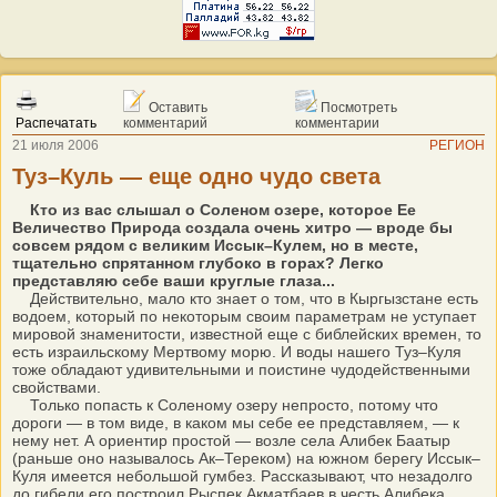
Оставить
Посмотреть
Распечатать
комментарий
комментарии
21 июля 2006
РЕГИОН
Туз–Куль — еще одно чудо света
Кто из вас слышал о Соленом озере, которое Ее
Величество Природа создала очень хитро — вроде бы
совсем рядом с великим Иссык–Кулем, но в месте,
тщательно спрятанном глубоко в горах? Легко
представляю себе ваши круглые глаза...
Действительно, мало кто знает о том, что в Кыргызстане есть
водоем, который по некоторым своим параметрам не уступает
мировой знаменитости, известной еще с библейских времен, то
есть израильскому Мертвому морю. И воды нашего Туз–Куля
тоже обладают удивительными и поистине чудодейственными
свойствами.
Только попасть к Соленому озеру непросто, потому что
дороги — в том виде, в каком мы себе ее представляем, — к
нему нет. А ориентир простой — возле села Алибек Баатыр
(раньше оно называлось Ак–Тереком) на южном берегу Иссык–
Куля имеется небольшой гумбез. Рассказывают, что незадолго
до гибели его построил Рыспек Акматбаев в честь Алибека