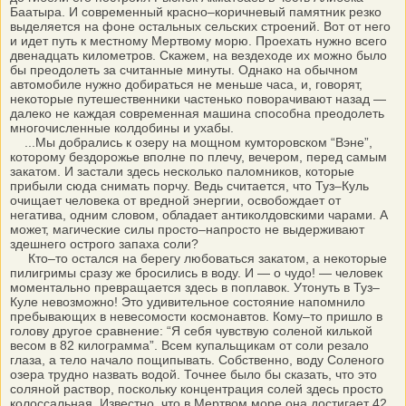
Баатыра. И современный красно–коричневый памятник резко
выделяется на фоне остальных сельских строений. Вот от него
и идет путь к местному Мертвому морю. Проехать нужно всего
двенадцать километров. Скажем, на вездеходе их можно было
бы преодолеть за считанные минуты. Однако на обычном
автомобиле нужно добираться не меньше часа, и, говорят,
некоторые путешественники частенько поворачивают назад —
далеко не каждая современная машина способна преодолеть
многочисленные колдобины и ухабы.
...Мы добрались к озеру на мощном кумторовском “Вэне”,
которому бездорожье вполне по плечу, вечером, перед самым
закатом. И застали здесь несколько паломников, которые
прибыли сюда снимать порчу. Ведь считается, что Туз–Куль
очищает человека от вредной энергии, освобождает от
негатива, одним словом, обладает антиколдовскими чарами. А
может, магические силы просто–напросто не выдерживают
здешнего острого запаха соли?
Кто–то остался на берегу любоваться закатом, а некоторые
пилигримы сразу же бросились в воду. И — о чудо! — человек
моментально превращается здесь в поплавок. Утонуть в Туз–
Куле невозможно! Это удивительное состояние напомнило
пребывающих в невесомости космонавтов. Кому–то пришло в
голову другое сравнение: “Я себя чувствую соленой килькой
весом в 82 килограмма”. Всем купальщикам от соли резало
глаза, а тело начало пощипывать. Собственно, воду Соленого
озера трудно назвать водой. Точнее было бы сказать, что это
соляной раствор, поскольку концентрация солей здесь просто
колоссальная. Известно, что в Мертвом море она достигает 42